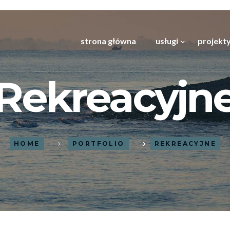
strona główna
usługi
projekty
Rekreacyjn
HOME
PORTFOLIO
REKREACYJNE