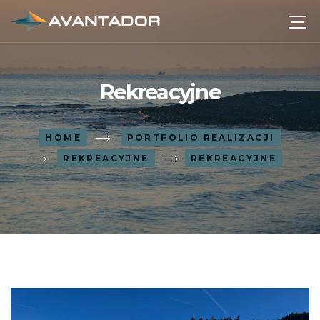
Rekreacyjne
HOME
PORTFOLIO REALIZACJI
REKREACYJNE
REKREACYJNE