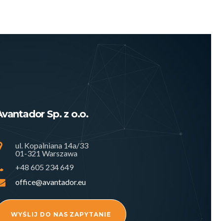
Avantador Sp. z o.o.
ul. Kopalniana 14a/33
01-321 Warszawa
+48 605 234 649
office@avantador.eu
WYŚLIJ DO NAS ZAPYTANIE