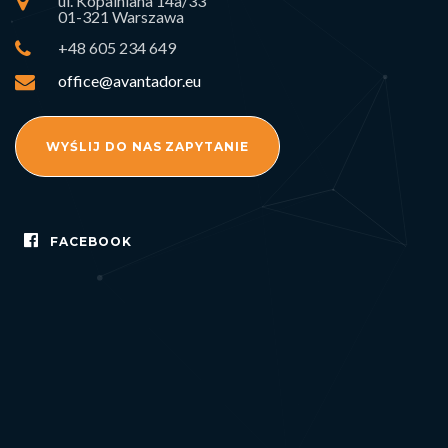
ul. Kopalniana 14a/33
01-321 Warszawa
+48 605 234 649
office@avantador.eu
WYŚLIJ DO NAS ZAPYTANIE
FACEBOOK