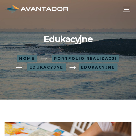
Edukacyjne
HOME
PORTFOLIO REALIZACJI
EDUKACYJNE
EDUKACYJNE