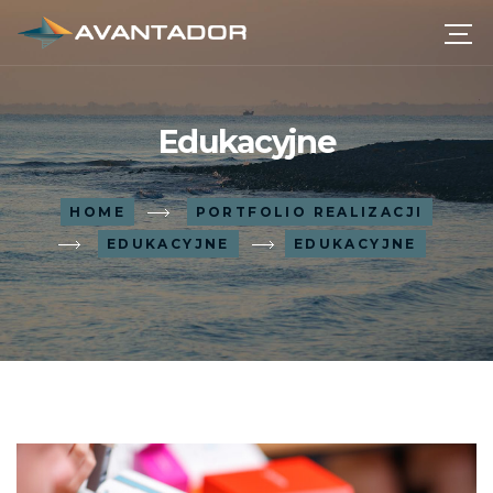
Edukacyjne
HOME
PORTFOLIO REALIZACJI
EDUKACYJNE
EDUKACYJNE